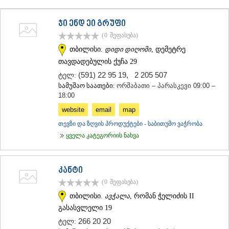
ᲗᲔᲠᲯᲝᲚᲐ
ᲡᲐᲛᲢᲠᲔᲓᲘᲐ
ჯი ენდ ეი გრუფი
ᲡᲐᲩᲮᲔᲠᲔ
(0
შეფასება
)
ᲢᲧᲘᲑᲣᲚᲘ
ᲥᲣᲗᲐᲘᲡᲘ
თბილისი.
დიდი დიღომი
, დემეტრე
ᲬᲧᲐᲚᲢᲣᲑᲝ
თავდადებულის ქუჩა 29
ᲭᲘᲐᲗᲣᲠᲐ
(591) 22 95 19
,
2 205 507
ტელ:
ᲮᲐᲠᲐᲒᲐᲣᲚᲘ
სამუშაო საათები:
ორშაბათი – პარასკევი 09:00 –
ᲮᲝᲜᲘ
18:00
ᲙᲐᲮᲔᲗᲘ
website
email
map
ᲐᲮᲛᲔᲢᲐ
ᲒᲣᲠᲯᲐᲐᲜᲘ
თევზი და ზღვის პროდუქტები - საბითუმო ვაჭრობა
ᲓᲔᲓᲝᲤᲚᲘᲡᲬᲧᲐᲠᲝ
ყველა კატეგორიის ნახვა
ᲗᲔᲚᲐᲕᲘ
ᲚᲐᲒᲝᲓᲔᲮᲘ
ᲡᲐᲒᲐᲠᲔᲯᲝ
კანტი
ᲡᲘᲦᲜᲐᲦᲘ
(0
შეფასება
)
ᲧᲕᲐᲠᲔᲚᲘ
ᲬᲜᲝᲠᲘ
თბილისი.
ავჭალა
, რომან ჭელიძის II
ᲛᲪᲮᲔᲗᲐ–ᲛᲗᲘᲐᲜᲔᲗᲘ
გასასვლელი 19
ᲓᲣᲨᲔᲗᲘ
266 20 20
ტელ:
ᲗᲘᲐᲜᲔᲗᲘ