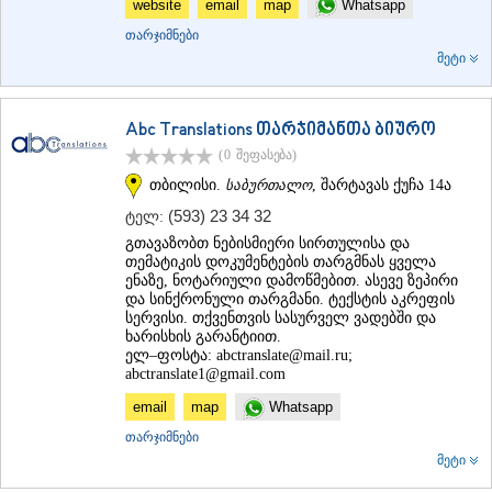
website
email
map
Whatsapp
ᲛᲪᲮᲔᲗᲐ
თარჯიმნები
ᲡᲢᲔᲤᲐᲜᲬᲛᲘᲜᲓᲐ (ᲧᲐᲖᲑᲔᲒᲘ)
მეტი
ᲒᲣᲓᲐᲣᲠᲘ
ᲐᲮᲐᲚᲒᲝᲠᲘ
ᲠᲐᲭᲐ-ᲚᲔᲩᲮᲣᲛᲘ/ᲥᲕᲔᲛᲝ ᲡᲕᲐᲜᲔᲗᲘ
Abc Translations თარჯიმანთა ბიურო
ᲐᲛᲑᲠᲝᲚᲐᲣᲠᲘ
ᲚᲔᲜᲢᲔᲮᲘ
(0
შეფასება
)
ᲝᲜᲘ
თბილისი.
საბურთალო
, შარტავას ქუჩა 14ა
ᲪᲐᲒᲔᲠᲘ
(593) 23 34 32
ტელ:
ᲡᲐᲛᲔᲒᲠᲔᲚᲝ/ᲖᲔᲛᲝ ᲡᲕᲐᲜᲔᲗᲘ
გთავაზობთ ნებისმიერი სირთულისა და
ᲐᲑᲐᲨᲐ
თემატიკის დოკუმენტების თარგმნას ყველა
ᲖᲣᲒᲓᲘᲓᲘ
ენაზე, ნოტარიული დამოწმებით. ასევე ზეპირი
ᲛᲐᲠᲢᲕᲘᲚᲘ
და სინქრონული თარგმანი. ტექსტის აკრეფის
ᲛᲔᲡᲢᲘᲐ
სერვისი. თქვენთვის სასურველ ვადებში და
ᲡᲔᲜᲐᲙᲘ
ხარისხის გარანტიით.
ᲤᲝᲗᲘ
ელ–ფოსტა:
abctranslate@mail.ru
;
abctranslate1@gmail.com
ᲩᲮᲝᲠᲝᲬᲧᲣ
ᲬᲐᲚᲔᲜᲯᲘᲮᲐ
email
map
Whatsapp
ᲮᲝᲑᲘ
თარჯიმნები
ᲐᲜᲐᲙᲚᲘᲐ
მეტი
ᲯᲕᲐᲠᲘ
ᲡᲐᲛᲪᲮᲔ–ᲯᲐᲕᲐᲮᲔᲗᲘ