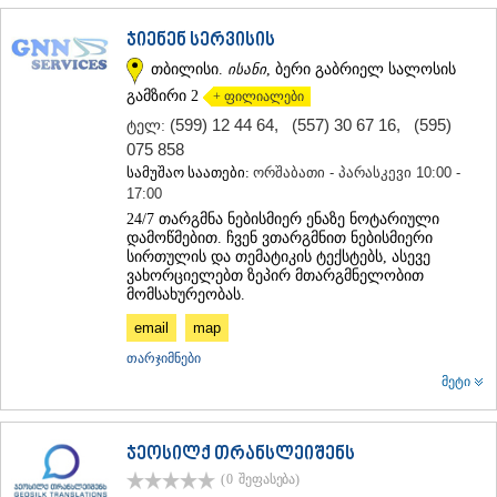
ᲐᲓᲘᲒᲔᲜᲘ
ჯიენენ სერვისის
ᲐᲡᲞᲘᲜᲫᲐ
ᲐᲮᲐᲚᲥᲐᲚᲐᲥᲘ
თბილისი.
ისანი
, ბერი გაბრიელ სალოსის
ᲐᲮᲐᲚᲪᲘᲮᲔ
გამზირი 2
+ ფილიალები
ᲑᲝᲠᲯᲝᲛᲘ
(599) 12 44 64
,
(557) 30 67 16
,
(595)
ტელ:
ᲜᲘᲜᲝᲬᲛᲘᲜᲓᲐ
075 858
ᲐᲑᲐᲡᲗᲣᲛᲐᲜᲘ
სამუშაო საათები:
ორშაბათი - პარასკევი 10:00 -
ᲑᲐᲙᲣᲠᲘᲐᲜᲘ
17:00
ᲕᲐᲚᲔ
24/7 თარგმნა ნებისმიერ ენაზე ნოტარიული
ᲥᲕᲔᲛᲝ ᲥᲐᲠᲗᲚᲘ
დამოწმებით. ჩვენ ვთარგმნით ნებისმიერი
ᲑᲝᲚᲜᲘᲡᲘ
სირთულის და თემატიკის ტექსტებს, ასევე
ᲒᲐᲠᲓᲐᲑᲐᲜᲘ
ვახორციელებთ ზეპირ მთარგმნელობით
ᲓᲛᲐᲜᲘᲡᲘ
მომსახურეობას.
ᲗᲔᲗᲠᲘᲬᲧᲐᲠᲝ
email
map
ᲛᲐᲠᲜᲔᲣᲚᲘ
თარჯიმნები
ᲠᲣᲡᲗᲐᲕᲘ
ᲬᲐᲚᲙᲐ
მეტი
ᲨᲘᲓᲐ ᲥᲐᲠᲗᲚᲘ
ᲒᲝᲠᲘ
ჯეოსილქ თრანსლეიშენს
ᲙᲐᲡᲞᲘ
ᲥᲐᲠᲔᲚᲘ
(0
შეფასება
)
ᲮᲐᲨᲣᲠᲘ