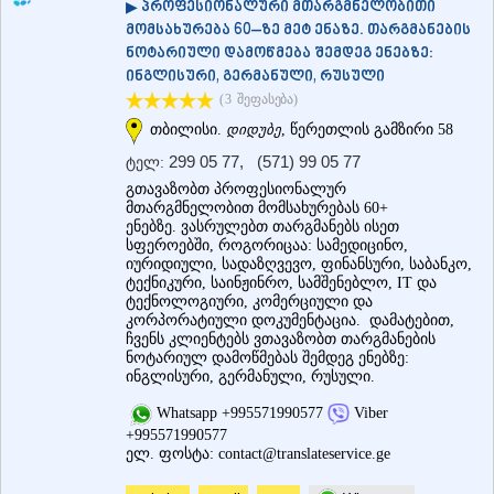
▶ პროფესიონალური მთარგმნელობითი
ᲗᲔᲠᲯᲝᲚᲐ
მომსახურება 60–ზე მეტ ენაზე. თარგმანების
ᲡᲐᲛᲢᲠᲔᲓᲘᲐ
ნოტარიული დამოწმება შემდეგ ენებზე:
ᲡᲐᲩᲮᲔᲠᲔ
ინგლისური, გერმანული, რუსული
ᲢᲧᲘᲑᲣᲚᲘ
(3
შეფასება
)
ᲥᲣᲗᲐᲘᲡᲘ
ᲬᲧᲐᲚᲢᲣᲑᲝ
თბილისი.
დიდუბე
, წერეთლის გამზირი 58
ᲭᲘᲐᲗᲣᲠᲐ
299 05 77
,
(571) 99 05 77
ტელ:
ᲮᲐᲠᲐᲒᲐᲣᲚᲘ
გთავაზობთ პროფესიონალურ
ᲮᲝᲜᲘ
მთარგმნელობით მომსახურებას 60+
ᲙᲐᲮᲔᲗᲘ
ენებზე. ვასრულებთ თარგმანებს ისეთ
ᲐᲮᲛᲔᲢᲐ
სფეროებში, როგორიცაა: სამედიცინო,
იურიდიული, სადაზღვევო, ფინანსური, საბანკო,
ᲒᲣᲠᲯᲐᲐᲜᲘ
ტექნიკური, საინჟინრო, სამშენებლო, IT და
ᲓᲔᲓᲝᲤᲚᲘᲡᲬᲧᲐᲠᲝ
ტექნოლოგიური, კომერციული და
ᲗᲔᲚᲐᲕᲘ
კორპორატიული დოკუმენტაცია. დამატებით,
ᲚᲐᲒᲝᲓᲔᲮᲘ
ჩვენს კლიენტებს ვთავაზობთ თარგმანების
ᲡᲐᲒᲐᲠᲔᲯᲝ
ნოტარიულ დამოწმებას შემდეგ ენებზე:
ᲡᲘᲦᲜᲐᲦᲘ
ინგლისური, გერმანული, რუსული.
ᲧᲕᲐᲠᲔᲚᲘ
Whatsapp +995571990577
Viber
ᲬᲜᲝᲠᲘ
+995571990577
ᲛᲪᲮᲔᲗᲐ–ᲛᲗᲘᲐᲜᲔᲗᲘ
ელ. ფოსტა:
contact@translateservice.ge
ᲓᲣᲨᲔᲗᲘ
ᲗᲘᲐᲜᲔᲗᲘ