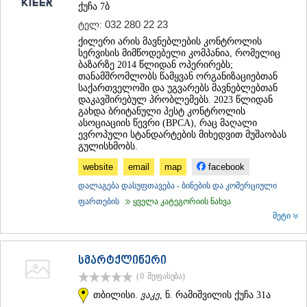
ქუჩა 7ბ
ᲛᲪᲮᲔᲗᲐ
032 280 22 23
ᲡᲢᲔᲤᲐᲜᲬᲛᲘᲜᲓᲐ (ᲧᲐᲖᲑᲔᲒᲘ)
ტელ:
ᲒᲣᲓᲐᲣᲠᲘ
ქილერი არის მავნებლების კონტროლის
ᲐᲮᲐᲚᲒᲝᲠᲘ
სერვისის მიმწოდებელი კომპანია, რომელიც
ბაზარზე 2014 წლიდან ოპერირებს;
ᲠᲐᲭᲐ-ᲚᲔᲩᲮᲣᲛᲘ/ᲥᲕᲔᲛᲝ ᲡᲕᲐᲜᲔᲗᲘ
თანამშრომლობს წამყვან ორგანიზაციებთან
ᲐᲛᲑᲠᲝᲚᲐᲣᲠᲘ
საქართველოში და უგვარებს მავნებლებთან
ᲚᲔᲜᲢᲔᲮᲘ
დაკავშირებულ პრობლემებს. 2023 წლიდან
ᲝᲜᲘ
გახდა ბრიტანული პესტ კონტროლის
ასოციაციის წევრი (BPCA), რაც მაღალი
ᲪᲐᲒᲔᲠᲘ
ევროპული სტანდარტების მიხედვით მუშაობას
ᲡᲐᲛᲔᲒᲠᲔᲚᲝ/ᲖᲔᲛᲝ ᲡᲕᲐᲜᲔᲗᲘ
გულისხმობს.
ᲐᲑᲐᲨᲐ
website
email
map
facebook
ᲖᲣᲒᲓᲘᲓᲘ
ᲛᲐᲠᲢᲕᲘᲚᲘ
დალაგება დასუფთავება - ბინების და კომერციული
ᲛᲔᲡᲢᲘᲐ
ფართების
ყველა კატეგორიის ნახვა
ᲡᲔᲜᲐᲙᲘ
მეტი
ᲤᲝᲗᲘ
ᲩᲮᲝᲠᲝᲬᲧᲣ
ᲬᲐᲚᲔᲜᲯᲘᲮᲐ
სმარტქლინერი
ᲮᲝᲑᲘ
(0
შეფასება
)
ᲐᲜᲐᲙᲚᲘᲐ
ᲯᲕᲐᲠᲘ
თბილისი.
ვაკე
, ნ. რამიშვილის ქუჩა 31ა
ᲡᲐᲛᲪᲮᲔ–ᲯᲐᲕᲐᲮᲔᲗᲘ