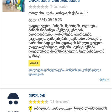
დალაგება-დასუფთავება
ᲗᲔᲠᲯᲝᲚᲐ
(0
შეფასება
)
ᲡᲐᲛᲢᲠᲔᲓᲘᲐ
თბილისი.
ვერა
, კოსტავას ქუჩა 47/57
ᲡᲐᲩᲮᲔᲠᲔ
ᲢᲧᲘᲑᲣᲚᲘ
(591) 09 19 23
ტელ:
ᲥᲣᲗᲐᲘᲡᲘ
დაგილაგებთ: ბინებს, შენობებს, ოფისებს,
ᲬᲧᲐᲚᲢᲣᲑᲝ
ბინებს რემონტის შემდეგ, ეზოებს,
ᲭᲘᲐᲗᲣᲠᲐ
სადარბაზოებს, კორპუსებს, აგარაკებს.
ვაკეთებეთ გამწვანებას. ვმუშაობთ სწრაფად,
ᲮᲐᲠᲐᲒᲐᲣᲚᲘ
ხარისხიანად და სისუფთავის სრული დაცვით.
ᲮᲝᲜᲘ
დაგვიკავშირდით, თქვენი სივრცე იქნება
ᲙᲐᲮᲔᲗᲘ
იდეალურად მოწესრიგებული, ხელმისაწვდომ
ᲐᲮᲛᲔᲢᲐ
ფასად.
ᲒᲣᲠᲯᲐᲐᲜᲘ
email
ᲓᲔᲓᲝᲤᲚᲘᲡᲬᲧᲐᲠᲝ
ᲗᲔᲚᲐᲕᲘ
დალაგება დასუფთავება - ბინების და კომერციული
ფართების
ᲚᲐᲒᲝᲓᲔᲮᲘ
მეტი
ᲡᲐᲒᲐᲠᲔᲯᲝ
ᲡᲘᲦᲜᲐᲦᲘ
ᲧᲕᲐᲠᲔᲚᲘ
ᲬᲜᲝᲠᲘ
ქილერი
ᲛᲪᲮᲔᲗᲐ–ᲛᲗᲘᲐᲜᲔᲗᲘ
(21
შეფასება
)
ᲓᲣᲨᲔᲗᲘ
თბილისი.
ნაძალადევი
, ჭოლა ლომთათიძის
ᲗᲘᲐᲜᲔᲗᲘ