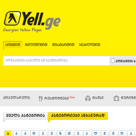
კომპანიის 
New
პოპულარული:
ᲢᲐᲥᲡᲘ
ᲢᲣᲠᲘᲖᲛ
ᲠᲔᲡᲢᲝᲠᲜᲔᲑᲘ
ყველა კატეგორია
კატეგორიები ანბანურად
ა
ბ
გ
დ
ე
ვ
ზ
თ
ი
კ
ლ
მ
ნ
ო
პ