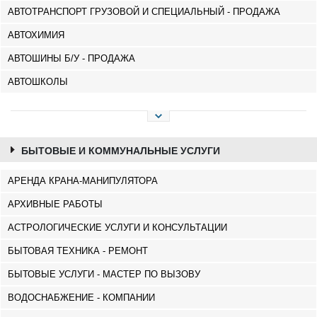
МЦХЕТА
АВТОТРАНСПОРТ ГРУЗОВОЙ И СПЕЦИАЛЬНЫЙ - ПРОДАЖА
СТЕПАНЦМИНДА (КАЗБЕГИ)
АВТОХИМИЯ
ГУДАУРИ
АХАЛГОРИ
АВТОШИНЫ Б/У - ПРОДАЖА
РАЧА-ЛЕЧХУМИ/НИЖНЯЯ
СВАНЕТИЯ
АВТОШКОЛЫ
АМБРОЛАУРИ
ЛЕНТЕХИ
ОНИ
ЦАГЕРИ
МЕГРЕЛИЯ/ВЕРХНЯЯ
БЫТОВЫЕ И КОММУНАЛЬНЫЕ УСЛУГИ
СВАНЕТИЯ
АБАША
АРЕНДА КРАНА-МАНИПУЛЯТОРА
ЗУГДИДИ
АРХИВНЫЕ РАБОТЫ
МАРТВИЛИ
МЕСТИА
АСТРОЛОГИЧЕСКИЕ УСЛУГИ И КОНСУЛЬТАЦИИ
СЕНАКИ
ПОТИ
БЫТОВАЯ ТЕХНИКА - РЕМОНТ
ЧХОРОЦКУ
БЫТОВЫЕ УСЛУГИ - МАСТЕР ПО ВЫЗОВУ
ЦАЛЕНДЖИХА
ХОБИ
ВОДОСНАБЖЕНИЕ - КОМПАНИИ
АНАКЛИА