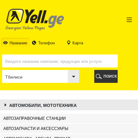
ТБИЛИСИ
ТБИЛИСИ
АБХАЗИЯ
ГАЛИ
АДЖАРИЯ
БАТУМИ
Название
Телефон
Карта
КЕДА
КОБУЛЕТИ
ШУАХЕВИ
ХЕЛВАЧАУРИ
ХУЛО
ПОИСК
ЧАКВИ
ГУРИЯ
ЛАНЧХУТИ
ОЗУРГЕТИ
ЧОХАТАУРИ
АВТОМОБИЛИ, МОТОТЕХНИКА
УРЕКИ
ИМЕРЕТИЯ
АВТОЗАПРАВОЧНЫЕ СТАНЦИИ
БАГДАТИ
АВТОЗАПЧАСТИ И АКСЕССУАРЫ
ВАНИ
ЗЕСТАФОНИ