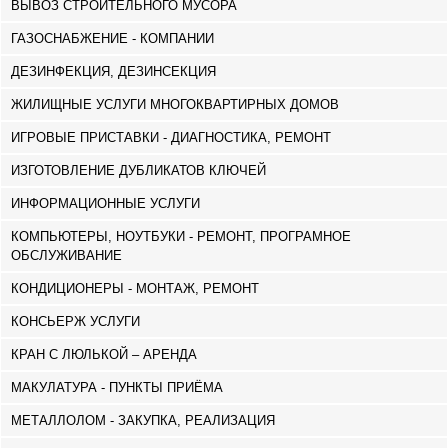
ДЖВАРИ
ВЫВОЗ СТРОИТЕЛЬНОГО МУСОРА
САМЦХЕ-ДЖАВАХЕТИ
ГАЗОСНАБЖЕНИЕ - КОМПАНИИ
АДИГЕНИ
АСПИНДЗА
ДЕЗИНФЕКЦИЯ, ДЕЗИНСЕКЦИЯ
АХАЛКАЛАКИ
ЖИЛИЩНЫЕ УСЛУГИ МНОГОКВАРТИРНЫХ ДОМОВ
АХАЛЦИХЕ
БОРЖОМИ
ИГРОВЫЕ ПРИСТАВКИ - ДИАГНОСТИКА, РЕМОНТ
НИНОЦМИНДА
АБАСТУМАНИ
ИЗГОТОВЛЕНИЕ ДУБЛИКАТОВ КЛЮЧЕЙ
БАКУРИАНИ
ИНФОРМАЦИОННЫЕ УСЛУГИ
ВАЛЕ
КВЕМО КАРТЛИ
КОМПЬЮТЕРЫ, НОУТБУКИ - РЕМОНТ, ПРОГРАМНОЕ
БОЛНИСИ
ОБСЛУЖИВАНИЕ
ГАРДАБАНИ
КОНДИЦИОНЕРЫ - МОНТАЖ, РЕМОНТ
ДМАНИСИ
ТЕТРИЦКАРО
КОНСЬЕРЖ УСЛУГИ
МАРНЕУЛИ
РУСТАВИ
КРАН С ЛЮЛЬКОЙ – АРЕНДА
ЦАЛКА
МАКУЛАТУРА - ПУНКТЫ ПРИЁМА
ШИДА КАРТЛИ
ГОРИ
МЕТАЛЛОЛОМ - ЗАКУПКА, РЕАЛИЗАЦИЯ
КАСПИ