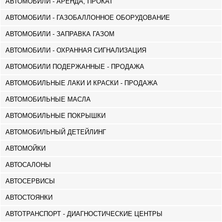
АВТОМОБИЛИ - АРЕНДА, ПРОКАТ
ТЕРДЖОЛА
АВТОМОБИЛИ - ГАЗОБАЛЛОННОЕ ОБОРУДОВАНИЕ
САМТРЕДИА
САЧХЕРЕ
АВТОМОБИЛИ - ЗАПРАВКА ГАЗОМ
ТКИБУЛИ
КУТАИСИ
АВТОМОБИЛИ - ОХРАННАЯ СИГНАЛИЗАЦИЯ
ЦКАЛТУБО
АВТОМОБИЛИ ПОДЕРЖАННЫЕ - ПРОДАЖА
ЧИАТУРА
ХАРАГАУЛИ
АВТОМОБИЛЬНЫЕ ЛАКИ И КРАСКИ - ПРОДАЖА
ХОНИ
КАХЕТИЯ
АВТОМОБИЛЬНЫЕ МАСЛА
АХМЕТА
АВТОМОБИЛЬНЫЕ ПОКРЫШКИ
ГУРДЖААНИ
ДЕДОПЛИСЦКАРО
АВТОМОБИЛЬНЫЙ ДЕТЕЙЛИНГ
ТЕЛАВИ
АВТОМОЙКИ
ЛАГОДЕХИ
САГАРЕДЖО
АВТОСАЛОНЫ
СИГНАГИ
КВАРЕЛИ
АВТОСЕРВИСЫ
ЦНОРИ
АВТОСТОЯНКИ
МЦХЕТА-МТИАНЕТИ
ДУШЕТИ
АВТОТРАНСПОРТ - ДИАГНОСТИЧЕСКИЕ ЦЕНТРЫ
ТИАНЕТИ