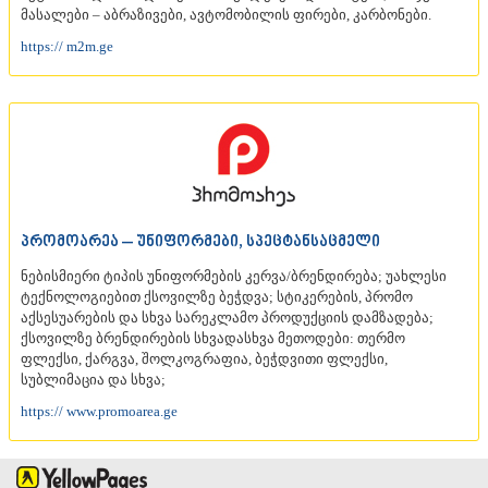
მასალები – აბრაზივები, ავტომობილის ფირები, კარბონები.
ᲡᲐᲥᲐᲠᲗᲕᲔᲚᲝ
https:// m2m.ge
ᲞᲠᲝᲛᲝᲐᲠᲔᲐ – ᲣᲜᲘᲤᲝᲠᲛᲔᲑᲘ, ᲡᲞᲔᲪᲢᲐᲜᲡᲐᲪᲛᲔᲚᲘ
ნებისმიერი ტიპის უნიფორმების კერვა/ბრენდირება; უახლესი
ტექნოლოგიებით ქსოვილზე ბეჭდვა; სტიკერების, პრომო
აქსესუარების და სხვა სარეკლამო პროდუქციის დამზადება;
ქსოვილზე ბრენდირების სხვადასხვა მეთოდები: თერმო
ფლექსი, ქარგვა, შოლკოგრაფია, ბეჭდვითი ფლექსი,
სუბლიმაცია და სხვა;
https:// www.promoarea.ge