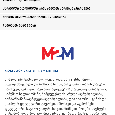
ფეხსაცმლის მაღაზიები
ᲐᲓᲘᲒᲔᲜᲘ
ქართული ეროვნული ტანსაცმლის კერვა, გაქირავება
ᲐᲡᲞᲘᲜᲫᲐ
ᲐᲮᲐᲚᲥᲐᲚᲐᲥᲘ
ქსოვილები და აქსესუარები - ვაჭრობა
ᲐᲮᲐᲚᲪᲘᲮᲔ
ᲑᲝᲠᲯᲝᲛᲘ
ჩანთების მაღაზიები
ᲜᲘᲜᲝᲬᲛᲘᲜᲓᲐ
ᲐᲑᲐᲡᲗᲣᲛᲐᲜᲘ
ᲑᲐᲙᲣᲠᲘᲐᲜᲘ
ᲕᲐᲚᲔ
ᲥᲕᲔᲛᲝ ᲥᲐᲠᲗᲚᲘ
ᲑᲝᲚᲜᲘᲡᲘ
ᲒᲐᲠᲓᲐᲑᲐᲜᲘ
ᲓᲛᲐᲜᲘᲡᲘ
M2M - Მ2Მ - MADE TO MAKE 3M
ᲗᲔᲗᲠᲘᲬᲧᲐᲠᲝ
ᲛᲐᲠᲜᲔᲣᲚᲘ
სიმაღლეზე სამუშაო აღჭურვილობა, სპეცტანსაცმელი,
ᲠᲣᲡᲗᲐᲕᲘ
სპეცფეხსაცმელი და რეზინის ჩექმა, საწვიმარი, თავის დაცვა –
ᲬᲐᲚᲙᲐ
ჩაფხუტი, კეპი, დამცავი სათვალე, ყურის დაცვა, რესპირატორი,
ᲨᲘᲓᲐ ᲥᲐᲠᲗᲚᲘ
სამუშაო ხელთათმანი, შემდუღებლის სრული აღჭურვილობა,
ხანძარსაწინააღმდეგო აღჭურვილობა, დეტექტორი – გაზის და
ᲒᲝᲠᲘ
კვამლის დეტექტორი, გაჟონვის მზომავი და აღმომჩენი
ᲙᲐᲡᲞᲘ
დეტექტორი, საგზაო უსაფრთხოების ნიშნები, ბოძები, ლენტები,
ᲥᲐᲠᲔᲚᲘ
ავტომობილის პოლირების საშუალებები და პასტები, ხარჯვითი
ᲮᲐᲨᲣᲠᲘ