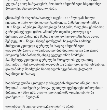
ყველაზე იოლ საშუალებას, მოიძიოს ინფორმაცია სხვადასხვა
ᲗᲔᲠᲯᲝᲚᲐ
პროდუქციასა თუ მომსახურებაზე.
ᲡᲐᲛᲢᲠᲔᲓᲘᲐ
ᲡᲐᲩᲮᲔᲠᲔ
ცნობარების ისტორია სათავეს იღებს 1677 წლიდან, ხოლო
ᲢᲧᲘᲑᲣᲚᲘ
ყვითელი ფურცლები კი, ფაქტობრივად, შემთხვევით შეიქმნა
ᲥᲣᲗᲐᲘᲡᲘ
1883 წელს, ამერიკის შეერთებულ შტატებში, როდესაც ცნობარის
ᲬᲧᲐᲚᲢᲣᲑᲝ
ტირაჟის ბეჭდვის დროს ამოიწურა თეთრი ქაღალდი და
ᲭᲘᲐᲗᲣᲠᲐ
ბეჭდვის გაგრძელება მოხდა ყვითელ ქაღალდზე. სამი წლის
ᲮᲐᲠᲐᲒᲐᲣᲚᲘ
შემდეგ, 1886 წელს, რუბენ დონელიმ, ჩიკაგოში გამოსცა
ᲮᲝᲜᲘ
პირველი ყვითელი ფურცლები, სადაც ინფორმაცია
ᲙᲐᲮᲔᲗᲘ
დახარისხებული იყო საქმიანობების მიხედვით და შეიცავდა
ᲐᲮᲛᲔᲢᲐ
როგორც მისამართებს, ასევე ტელეფონის ნომრებს.
ᲒᲣᲠᲯᲐᲐᲜᲘ
მას შემდეგ ყვითელი ფურცლები მსოფლიოს ყველა დიდ
ᲓᲔᲓᲝᲤᲚᲘᲡᲬᲧᲐᲠᲝ
ქალაქში ფუნქციონირებს, ონლაინ და ბეჭდვითი ვერსიის სახით,
ᲗᲔᲚᲐᲕᲘ
და თამამად შეიძლება ჩაითვალოს ქვეყნის თუ ქალაქის
ᲚᲐᲒᲝᲓᲔᲮᲘ
სავიზიტო ბარათად.
ᲡᲐᲒᲐᲠᲔᲯᲝ
საქართველოში ყვითელი ფურცლების ისტორია იწყება 1999
ᲡᲘᲦᲜᲐᲦᲘ
წლიდან. 2000 წელს გამოიცა „ყვითელი ფურცლები თბილისის“
ᲧᲕᲐᲠᲔᲚᲘ
პირველი გამოცემა, ხოლო ვებ–გვერდმა ფუნქციონირება
ᲬᲜᲝᲠᲘ
დაიწყო 2001 წლიდან.
ᲛᲪᲮᲔᲗᲐ–ᲛᲗᲘᲐᲜᲔᲗᲘ
ᲓᲣᲨᲔᲗᲘ
დღეისათვის „ყვითელი ფურცლები“ ეს არის:
ᲗᲘᲐᲜᲔᲗᲘ