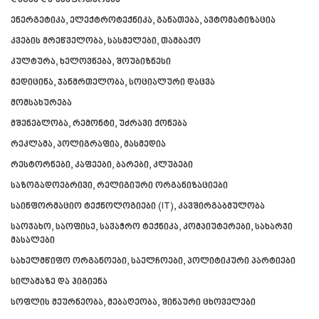
დაცვა და უსაფრთხოება
ᲗᲔᲠᲯᲝᲚᲐ
ენერგეტიკა, ელექტროტექნიკა, განათება, ავტომატიზაცია
ᲡᲐᲛᲢᲠᲔᲓᲘᲐ
ᲡᲐᲩᲮᲔᲠᲔ
კვების მრეწველობა, სასმელები, თამბაქო
ᲢᲧᲘᲑᲣᲚᲘ
კულტურა, ხელოვნება, შოუბიზნესი
ᲥᲣᲗᲐᲘᲡᲘ
ᲬᲧᲐᲚᲢᲣᲑᲝ
მედიცინა, ჯანმრთელობა, სოციალური დაცვა
ᲭᲘᲐᲗᲣᲠᲐ
მომსახურება
ᲮᲐᲠᲐᲒᲐᲣᲚᲘ
მშენებლობა, რემონტი, უძრავი ქონება
ᲮᲝᲜᲘ
ᲙᲐᲮᲔᲗᲘ
რეკლამა, პოლიგრაფია, მასმედია
ᲐᲮᲛᲔᲢᲐ
რესტორნები, კაფეები, ბარები, კლუბები
ᲒᲣᲠᲯᲐᲐᲜᲘ
ᲓᲔᲓᲝᲤᲚᲘᲡᲬᲧᲐᲠᲝ
საზოგადოებრივი, რელიგიური ორგანიზაციები
ᲗᲔᲚᲐᲕᲘ
საინფორმაციო ტექნოლოგიები (IT), კავშირგაბმულობა
ᲚᲐᲒᲝᲓᲔᲮᲘ
საოჯახო, საოფისე, სავაჭრო ტექნიკა, კომპიუტერები, სახარჯი
ᲡᲐᲒᲐᲠᲔᲯᲝ
მასალები
ᲡᲘᲦᲜᲐᲦᲘ
ᲧᲕᲐᲠᲔᲚᲘ
სახელმწიფო ორგანოები, საელჩოები, პოლიტიკური პარტიები
ᲬᲜᲝᲠᲘ
სილამაზე და ჰიგიენა
ᲛᲪᲮᲔᲗᲐ–ᲛᲗᲘᲐᲜᲔᲗᲘ
ᲓᲣᲨᲔᲗᲘ
სოფლის მეურნეობა, მებაღეობა, შინაური ცხოველები
ᲗᲘᲐᲜᲔᲗᲘ